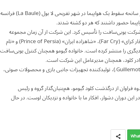
بر اساس گزارش رسانه‌های فرانسوی، کلود گیومو در سانحه سقوط یک هواپیما در شهر تفریحی لا بول (La Baule) فرانسه
واپیما حضور داشتند که هر دو کشته شدند.
اه چهار برادر خود شرکت یوبی‌سافت را تأسیس کرد. این شرکت از آن زمان مجموعه
بازی‌های «اساسینز کرید» (Assassin’s Creed)، «فار کرای» (Far Cry)، «شاهزاده ایران» (Prince of Persia) و «تام
عناوین متعدد دیگری را منتشر کرده است. خانواده گیومو همچنان کنترل یوبی‌سافت
گیومو همچنین ریاست شرکت گیومو کورپ (Guillemot Corp.)، تولیدکننده تجهیزات جانبی بازی و محصولات صوتی،
دوه فراوان از درگذشت کلود گیومو، هم‌بنیان‌گذار گروه و رئیس
این دوران دشوار، افکار ما با خانواده و نزدیکان اوست. در حال
What