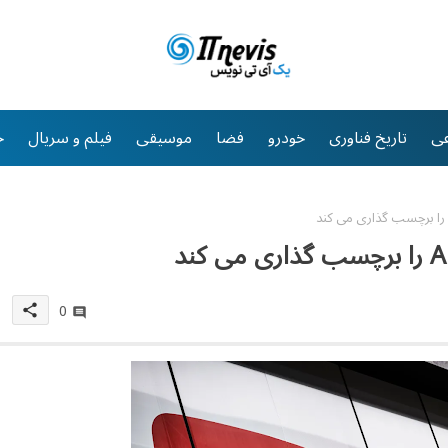
ی
تاریخ فناوری
خودرو
فضا
موسیقی
فیلم و سریال
خ
0
share