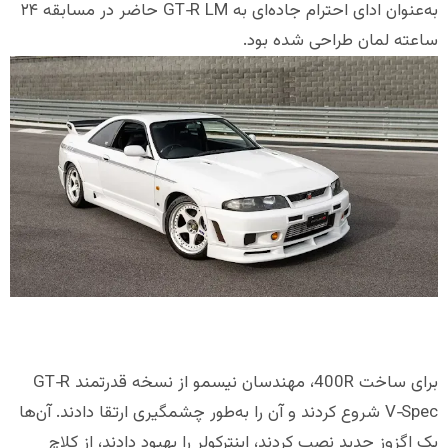
به‌عنوان ادای احترام جاده‌ای به GT‑R LM حاضر در مسابقه ۲۴
ساعته لمان طراحی شده بود.
برای ساخت 400R، مهندسان نیسمو از نسخه قدرتمند GT‑R
V‑Spec شروع کردند و آن را به‌طور چشمگیری ارتقا دادند. آن‌ها
یک اگزوز جدید نصب کردند، اینترکولر را بهبود دادند، از کلاچ