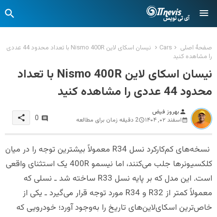
صفحهٔ اصلی
Cars
نیسان اسکای لاین Nismo 400R با تعداد محدود 44 عددی
را مشاهده کنید
نیسان اسکای لاین Nismo 400R با تعداد
محدود 44 عددی را مشاهده کنید
بهروز فیض
person
share
0
اسفند ۰۲, ۱۴۰۴
2 دقیقه زمان برای مطالعه
نسخه‌های کم‌کارکرد نسل R34 معمولاً بیشترین توجه را در میان
کلکسیونرها جلب می‌کنند، اما نیسمو 400R یک استثنای واقعی
است. این مدل که بر پایه نسل R33 ساخته شد ـ نسلی که
معمولاً کمتر از R32 و R34 مورد توجه قرار می‌گیرد ـ یکی از
خاص‌ترین اسکای‌لاین‌های تاریخ را به‌وجود آورد؛ خودرویی که