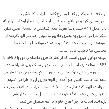
بر خلاف لامبورگینی که با وضوح کامل طراحی کانتاش را
مدرن‌سازی کرد و در واقع نسخه‌ای بازطراحی‌شده از اونتادور را ارائه
داد، مدل ۸۴۹ تستاروسا تقریباً هیچ شباهتی به نسخه اصلی ندارد.
مرکز طراحی فراری به رهبری فلاویو مانزونی، عناصر الهام‌گرفته از
نمونه‌های اسپرت دهه ۱۹۷۰ و صنعت هوافضا را با خطوط
هندسی تیز ترکیب کرده است.
نتیجه نهایی چیزی است که از نظر ظاهری فاصله زیادی با SF90 یا
SP3 دیتونا ندارد، اما با چاشنی بیشتری از سبک رترو همراه شده
است. ورودی‌های بزرگ جانبی به‌صورت یکپارچه درون درها طراحی
شده‌اند. حالت کابین جلو آمده از آنچه فراری آن را طراحی "دو‌دم"
می‌نامد، الهام گرفته از مدل ۵۱۲ S است. طراحی دماغه خودرو نیز
از فراری‌های دهه ۱۹۸۰ گرفته شده و شامل یک ساختار افقی
پل‌مانند است که چراغ‌های جلو را به هم متصل می‌کند.
در نهایت، بله، این خودرو از بسیاری جهات شبیه نسخه به‌روزشده