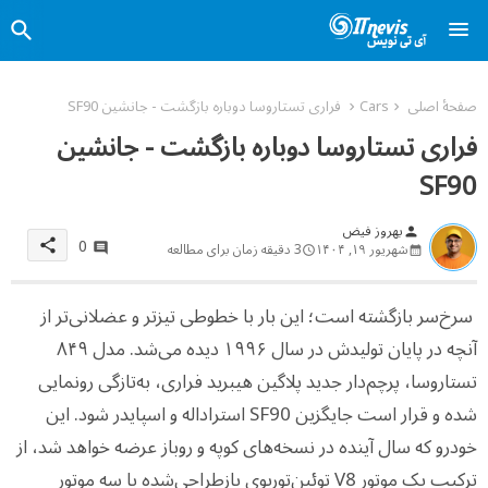
صفحهٔ اصلی
Cars
فراری تستاروسا دوباره بازگشت - جانشین SF90
فراری تستاروسا دوباره بازگشت - جانشین
SF90
بهروز فیض
person
0
share
شهریور ۱۹, ۱۴۰۴
3 دقیقه زمان برای مطالعه
سرخ‌سر بازگشته است؛ این بار با خطوطی تیزتر و عضلانی‌تر از
آنچه در پایان تولیدش در سال ۱۹۹۶ دیده می‌شد. مدل ۸۴۹
تستاروسا، پرچم‌دار جدید پلاگین هیبرید فراری، به‌تازگی رونمایی
شده و قرار است جایگزین SF90 استراداله و اسپایدر شود. این
خودرو که سال آینده در نسخه‌های کوپه و روباز عرضه خواهد شد، از
ترکیب یک موتور V8 توئین‌توربوی بازطراحی‌شده با سه موتور