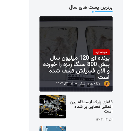
برترین پست های سال
خودمانی،
پرنده ای 120 میلیون سال
پیش 800 سنگ ریزه را خورده
و الان فسیلش کشف شده
است
بهروز فیض
آذر ۱۴, ۱۴۰۴
فضای پارک ایستگاه بین
المللی فضایی پر شده
است
آذر ۱۴, ۱۴۰۴