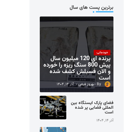
برترین پست های سال
خودمانی،
پرنده ای 120 میلیون سال
پیش 800 سنگ ریزه را خورده
و الان فسیلش کشف شده
است
بهروز فیض
آذر ۱۴, ۱۴۰۴
فضای پارک ایستگاه بین
المللی فضایی پر شده
است
آذر ۱۴, ۱۴۰۴