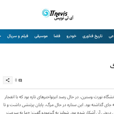
عی
تاریخ فناوری
خودرو
فضا
موسیقی
فیلم و سریال
خ
گ
share
0
ز، پژوهشگر دانشگاه نورث وسترن، در حال رصد ابرنواخترهای تازه بود که با انفجار
جای گذاشته بود. این ستاره در حال مرگ، پایان پرتنشی داشت و تا
ی درونی آن آشکار شده بود. شولتز به گیزمودو گفت: «ما به سرعت