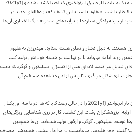
اخترشناسان توانسته‌اند لایه‌های مجزای تشکیل‌دهنده یک ستاره را از طریق ابرنواختری که اخیراً کشف شده و 2021yfj
 انتظار داشتند متفاوت است. این کشف که در مقاله‌ای جدید در
 از چرخه زندگی ستاره‌ها و فرآیندهای منجر به مرگ انفجاری آن‌ها
وژن هستند. به دلیل فشار و دمای هسته ستاره، هیدروژن به هلیوم
ن روند ادامه می‌یابد تا در نهایت در هسته خود آهن تولید کند.
ه‌ای تبدیل می‌کند.» لایه‌ای غنی از اکسیژن، سیلیکون و گوگرد که تحت
نفجار ستاره شکل می‌گیرد، تا پیش از این مشاهده مستقیم آن
رصدخانه زویکی در سن دیه‌گوی کالیفرنیا، برای اولین بار ابرنواختر 2021yfj را در حالی رصد کرد که هر دو تا سه روز یکبار
لیه، پژوهشگران پشت این کشف، کار بر روی شناسایی ویژگی‌های
ی‌ها توسط سیلیکون، گوگرد و آرگون تولید شده‌اند. آن‌ها همچنین
 شولتز گفت: «هر هلیومی می‌بایست در مراحل پیشین همجوشی مصرف