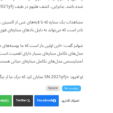
شده باشد. بنابراین، کشف هلیوم در طیف SN 2021yfj بسیار معمّاگونه است.»
مشاهدات یک ستاره که تا لایه‌های غنی از اکسیژن 
نادر است که می‌تواند به دلیل بادهای ستاره‌ای قوی،
شولتز گفت: «این اولین بار است که ما پوسته‌های د
مدل‌های تکامل ستاره‌ای بسیار دارای اهمیت است. 
اعتبارسنجی مدل‌های تکامل ستاره‌ای حیاتی هستند
او افزود: «SN 2021yfj نمایان کرد که درک ما از چگونگی تکامل ستاره‌های پرجرم و پایان عمرشان هنوز ناکامل است.»
برچسب ها
Space
sapp
Twitter
Facebook