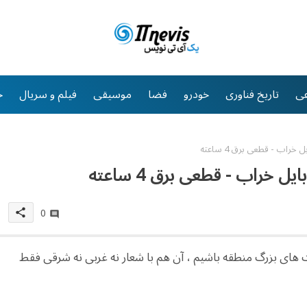
ی
تاریخ فناوری
خودرو
فضا
موسیقی
فیلم و سریال
خ
راب - قطعی برق 4 ساعته
 خراب - قطعی برق 4 ساعته
0
share
ودا یکی از قدرت های بزرگ منطقه باشیم ، آن هم با شعار نه غربی نه شرقی فقط