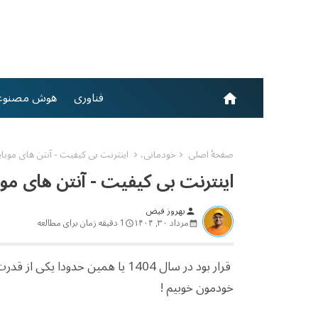
فناوری
هوش مصنوع
home
صفحهٔ اصلی
خودمانی،
اینترنت بی کیفیت - آنتن های موبایل خ
اینترنت بی کیفیت - آنتن های موبایل
بهروز فیض
person
مرداد ۳۰, ۱۴۰۴
1 دقیقه زمان برای مطالعه
قرار بود در سال 1404 یا همین حد
خودمون خوبیم !