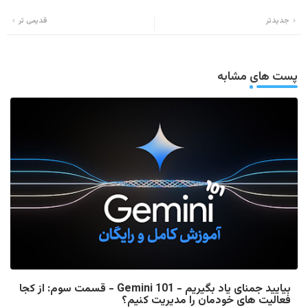
Wh
Twi
جدیدتر
قدیمی تر
ats
tter
app
پست های مشابه
بیایید جمنای یاد بگیریم - Gemini 101 - قسمت سوم: از کجا
فعالیت های خودمان را مدیریت کنیم؟