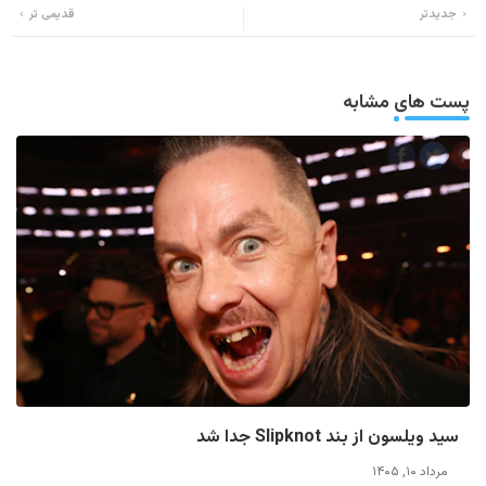
جدیدتر
قدیمی تر
ats
tter
app
پست های مشابه
سید ویلسون از بند Slipknot جدا شد
مرداد ۱۰, ۱۴۰۵