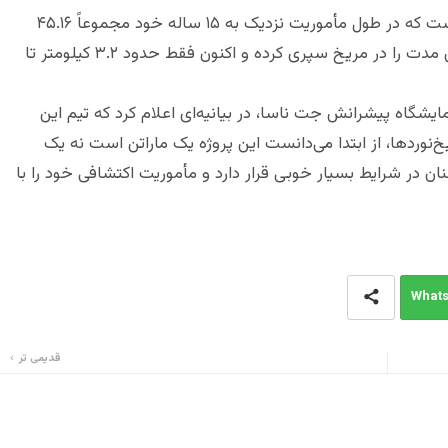
رکورد فعلی در اختیار مریخ‌نورد آپورچونیتی ناسا است که در طول مأموریت نزدیک به ۱۵ ساله خود مجموعاً ۴۵.۱۶
کیلومتر را پیمود. Perseverance تنها یک‌سوم این مدت را در مریخ سپری کرده و اکنون فقط حدود ۳.۲ کیلومتر تا
 مدیر موقت پروژه Perseverance در آزمایشگاه پیشرانش جت ناسا، در بیانیه‌ای اعلام کرد که تیم این
‌نوردها، از ابتدا می‌دانست این پروژه یک ماراتن است نه یک
عت. به گفته او، Perseverance همچنان در شرایط بسیار خوبی قرار دارد و مأموریت اکتشافی خود را با
What
قدیمی تر