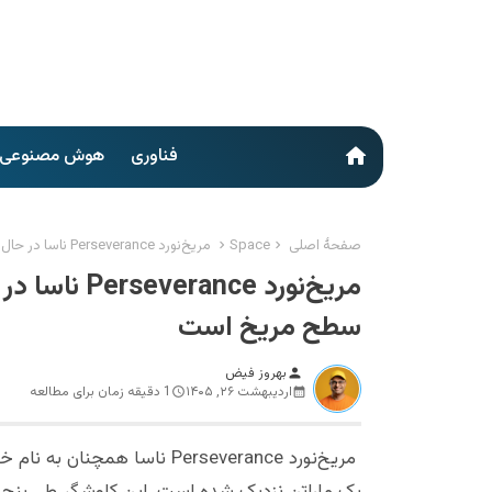
فناوری
هوش مصنوعی
home
صفحهٔ اصلی
Space
مریخ‌نورد Perseverance ناسا در حال زدن رکورد بیشترین مسافت طی شده در سطح مریخ است
مریخ‌نورد e
سطح مریخ است
بهروز فیض
person
اردیبهشت ۲۶, ۱۴۰۵
1 دقیقه زمان برای مطالعه
مریخ‌نورد Perseverance ناسا