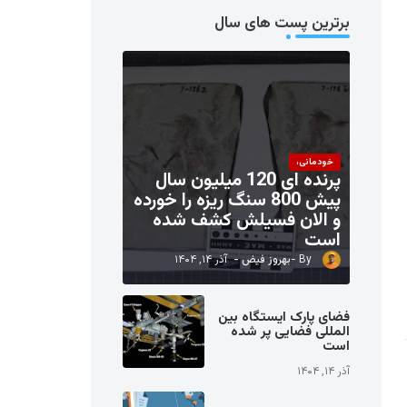
برترین پست های سال
خودمانی،
پرنده ای 120 میلیون سال
پیش 800 سنگ ریزه را خورده
و الان فسیلش کشف شده
است
بهروز فیض
آذر ۱۴, ۱۴۰۴
فضای پارک ایستگاه بین
المللی فضایی پر شده
است
آذر ۱۴, ۱۴۰۴