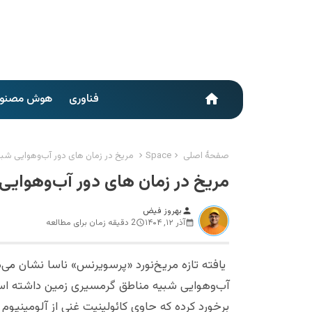
فناوری
هوش مصنو
home
صفحهٔ اصلی
Space
مریخ در زمان های دور آب‌وهوایی ش
مریخ در زمان های دور آب‌وهوای
بهروز فیض
person
آذر ۱۲, ۱۴۰۴
2 دقیقه زمان برای مطالعه
یافته تازه مریخ‌نورد «پرسویرنس» ناسا نشان می‌د
آب‌وهوایی شبیه مناطق گرمسیری زمین داشته است
برخورد کرده که حاوی کائولینیت غنی از آلومینیوم