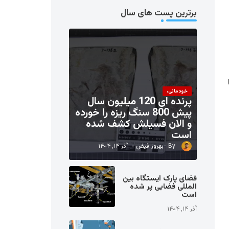
برترین پست های سال
خودمانی،
پرنده ای 120 میلیون سال
پیش 800 سنگ ریزه را خورده
و الان فسیلش کشف شده
است
بهروز فیض
آذر ۱۴, ۱۴۰۴
فضای پارک ایستگاه بین
المللی فضایی پر شده
است
آذر ۱۴, ۱۴۰۴