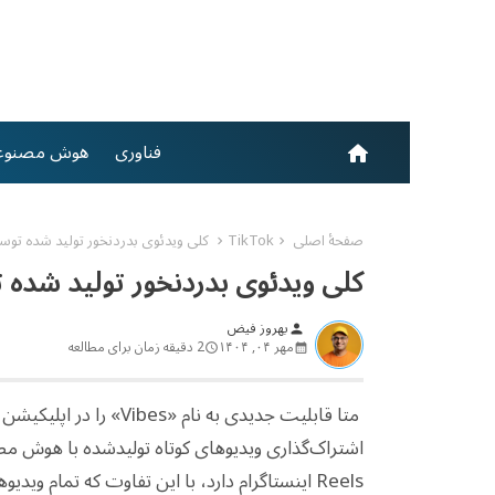
فناوری
هوش مصنوع
home
صفحهٔ اصلی
TikTok
کلی ویدئوی بدردنخور تولید شده توسط Ai را درVibes مشاهده 
کلی ویدئوی بدردنخور تولید شده توسط Ai را درVibes م
بهروز فیض
person
مهر ۰۴, ۱۴۰۴
2 دقیقه زمان برای مطالعه
Reels اینستاگرام دارد، با این تفاوت که تمام ویدیوها توسط هوش مصنوعی تولید شده‌اند.