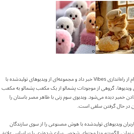
مارک زاکربرگ، مدیرعامل متا، در پستی در اینستاگرام از راه‌اندازی Vibes خبر داد و مجموعه‌ای از ویدیوهای تولیدشده با
ویدیوها، گروهی از موجودات پشمالو از یک مکعب پشمالو به مکعب
 دادن خمیر دیده می‌شود. ویدیوی سوم زنی با ظاهر مصر باستان را
ن در حال گرفتن سلفی است.
ته شرکت متا، هنگام مرور فید جدید Vibes، کاربران ویدیوهای تولیدشده با هوش مصنوعی را از سوی سازندگان
ت زمان، الگوریتم متا محتوای شخصی‌سازی‌شده‌تری را بر اساس علایق