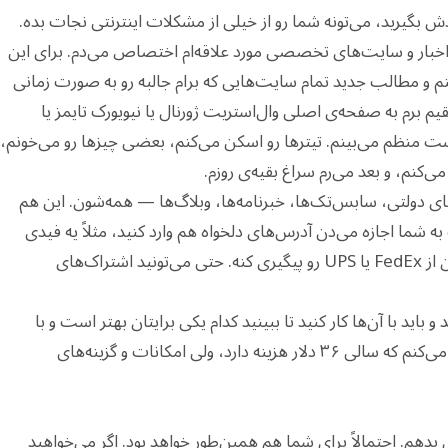
ش بگیرید، می‌تونه شما رو از خیلی از مشکلات اینترنتی نجات بده.
اخبار و سایت‌های تخصصی مورد علاقه‌ام اختصاص می‌دم. برای این
اده می‌کنم و مطالب جدید تمام سایت‌هایی که برام جالبه رو به صورت زمانی
یم برم به صفحه‌ی اصلی وال‌استریت ژورنال یا نیویورک تایمز یا
ه لیست منظم می‌بینم. تیترها رو اسکن می‌کنم، بعضی چیزها رو می‌خونم،
ی‌کنم، و بعد می‌رم سراغ بقیه‌ی روزم.
فید پیش‌فرض RSS داره. سایت‌های دولتی، سابس‌تک‌ها، خبرنامه‌ها، وبلاگ‌ها — همه‌شون. این هم
 شما اجازه می‌دن آدرس‌های دلخواه هم وارد کنید، مثلاً یه فیدی
درست کنید که وضعیت بسته‌های در حال ارسال‌تون از FedEx یا UPS رو پیگیری کنه. حتی می‌تونید اشتراک‌های
ی RSS متنوعی وجود دارند و باید با آن‌ها کار کنید تا ببینید کدام یکی برایتان بهتر است و با
سلیقه‌تان جور درمی‌آید. من از NewsBlur استفاده می‌کنم که سالی ۳۶ دلار هزینه دارد، ولی امکانات و گزینه‌های
ش بدهم. احتمالاً برای شما هم همین‌طور خواهد بود. اگر می‌خواهید