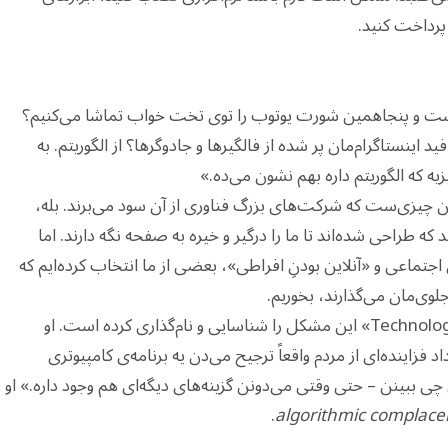
پرداخت کنید.
یم وقتی ساعت ۲ نصفه‌شب است و پنجاهمین شورت یوتوب را توی تخت خواب تماشا می‌کنیم؟
 اینستاگرام‌مان پر شده از فالگیرها و جادوگرها؟ از الگوریتم. به
 که الگوریتم داره بهم نشون می‌ده.»
ن چیزی‌ست که شرکت‌های بزرگ فناوری از آن سود می‌برند. بله،
که طراحی شده‌اند تا ما را درگیر و خیره به صفحه نگه دارند. اما
جتماعی و «آنلاین بودنِ افراطی»، بعضی از ما انتخاب کرده‌ایم که
وی‌مان می‌گذارند، بخوریم.
در یکی از ویدیوهای اخیر یوتیوبر «Technology Connections» این مشکل را شناسایی و نام‌گذاری کرده است. او
فزاینده‌ای از مردم واقعاً ترجیح می‌دن یه برنامه‌ی کامپیوتری
ی ببینن – حتی وقتی می‌دونن گزینه‌های دیگه‌ای هم وجود داره.» او
.
algorithmic complace