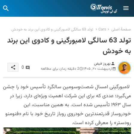
صفحهٔ اصلی
Cars
تولد 63 سالگی لامبورگینی و کادوی این برند به خودش
تولد 63 سالگی لامبورگینی و کادوی این برند
به خودش
بهروز فیض
person
share
0
اردیبهشت ۲۰, ۱۴۰۵
2 دقیقه زمان برای مطالعه
لامبورگینی امسال شصت‌وسومین سالگرد تأسیس خود را جشن
می‌گیرد؛ عددی که برای این شرکت اهمیت ویژه‌ای دارد، زیرا در
سال ۱۹۶۳ تأسیس شده است. به همین مناسبت، این
خودروساز قدرتمندترین خودروی روباز تاریخ خود با نام «فنومنو
رودستر» را معرفی کرده است.