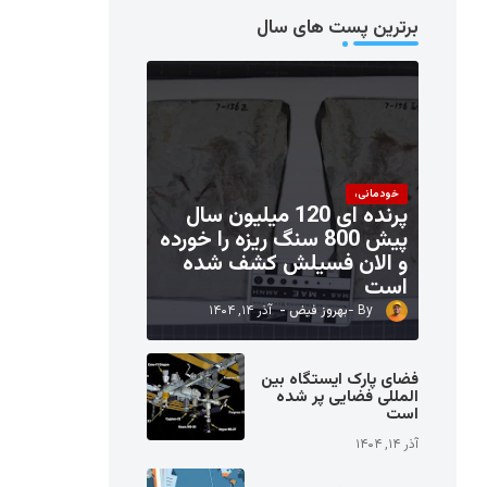
برترین پست های سال
خودمانی،
پرنده ای 120 میلیون سال
پیش 800 سنگ ریزه را خورده
و الان فسیلش کشف شده
است
بهروز فیض
آذر ۱۴, ۱۴۰۴
فضای پارک ایستگاه بین
المللی فضایی پر شده
است
آذر ۱۴, ۱۴۰۴