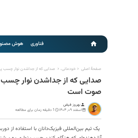
فناوری
هوش مصنو
home
صفحهٔ اصلی
خودمانی،
صدایی که از جداشدن نوار چسب په
صدایی که از جداشدن نوار چسب پ
صوت است
بهروز فیض
person
اسفند ۰۹, ۱۴۰۴
1 دقیقه زمان برای مطالعه
یک تیم بین‌المللی فیزیک‌دانان با استفاده از د