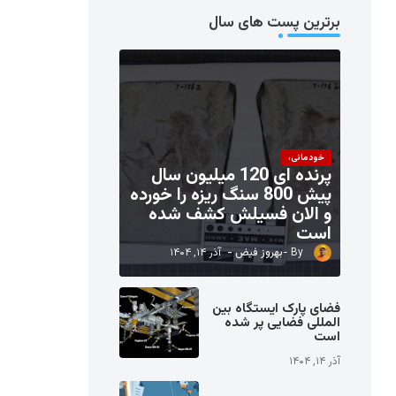
برترین پست های سال
خودمانی،
پرنده ای 120 میلیون سال
پیش 800 سنگ ریزه را خورده
و الان فسیلش کشف شده
است
بهروز فیض
آذر ۱۴, ۱۴۰۴
فضای پارک ایستگاه بین
المللی فضایی پر شده
است
آذر ۱۴, ۱۴۰۴