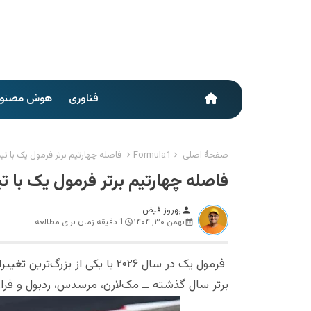
فناوری
هوش مصنو
home
صفحهٔ اصلی
Formula1
فاصله چهارتیم برتر فرمول یک با 
فاصله چهارتیم برتر فرمول یک با
بهروز فیض
person
بهمن ۳۰, ۱۴۰۴
1 دقیقه زمان برای مطالعه
فرمول یک در سال ۲۰۲۶ با یکی از
برتر سال گذشته ــ مک‌لارن، مرسدس، ردبول و فراری 