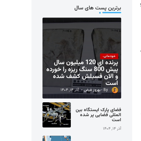
برترین پست های سال
خودمانی،
پرنده ای 120 میلیون سال
پیش 800 سنگ ریزه را خورده
و الان فسیلش کشف شده
است
بهروز فیض
آذر ۱۴, ۱۴۰۴
فضای پارک ایستگاه بین
المللی فضایی پر شده
است
آذر ۱۴, ۱۴۰۴