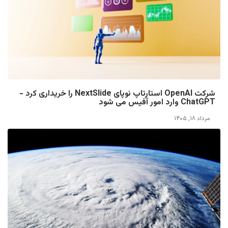
شرکت OpenAI استارتاپ نوپای NextSlide را خریداری کرد -
ChatGPT وارد امور آفیس می شود
مرداد ۱۸, ۱۴۰۵