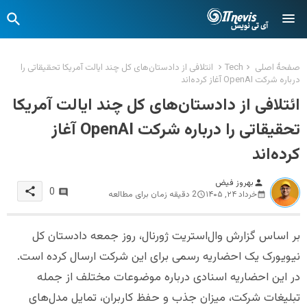
صفحهٔ اصلی
Tech
ائتلافی از دادستان‌های کل چند ایالت آمریکا تحقیقاتی را
درباره شرکت OpenAI آغاز کرده‌اند
ائتلافی از دادستان‌های کل چند ایالت آمریکا
تحقیقاتی را درباره شرکت OpenAI آغاز
کرده‌اند
بهروز فیض
person
share
0
خرداد ۲۴, ۱۴۰۵
2 دقیقه زمان برای مطالعه
بر اساس گزارش وال‌استریت ژورنال، روز جمعه دادستان کل
نیویورک یک احضاریه رسمی برای این شرکت ارسال کرده است.
در این احضاریه اسنادی درباره موضوعات مختلف از جمله
تبلیغات شرکت، میزان جذب و حفظ کاربران، تمایل مدل‌های