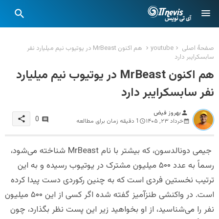
صفحهٔ اصلی
youtube
هم اکنون MrBeast در یوتیوب نیم میلیارد نفر
سابسکرایبر دارد
هم اکنون MrBeast در یوتیوب نیم میلیارد
نفر سابسکرایبر دارد
بهروز فیض
person
share
0
خرداد ۲۳, ۱۴۰۵
1 دقیقه زمان برای مطالعه
جیمی دونالدسون، که بیشتر با نام MrBeast شناخته می‌شود،
رسماً به عدد ۵۰۰ میلیون مشترک در یوتیوب رسیده و به این
ترتیب نخستین فردی است که به چنین رکوردی دست پیدا کرده
است. در واکنشی طنزآمیز گفته شده اگر کسی از این ۵۰۰ میلیون
نفر را می‌شناسید، از او بخواهید زیر این پست نظر بگذارد، چون