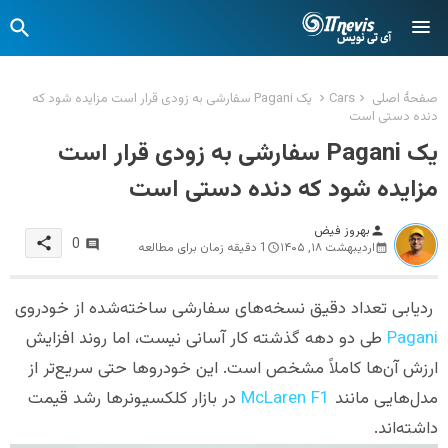
صفحهٔ اصلی
Cars
یک Pagani سفارشی به زودی قرار است مزایده شود که
دنده دستی است
یک Pagani سفارشی به زودی قرار است
مزایده شود که دنده دستی است
بهروز فیض
person
share
0
اردیبهشت ۱۸, ۱۴۰۵
1 دقیقه زمان برای مطالعه
ردیابی تعداد دقیق نسخه‌های سفارشی ساخته‌شده از خودروی
Pagani
طی دو دهه گذشته کار آسانی نیست، اما روند افزایش
ارزش آن‌ها کاملاً مشخص است. این خودروها حتی سریع‌تر از
مدل‌هایی مانند
McLaren F1
در بازار کلکسیونرها رشد قیمت
داشته‌اند.