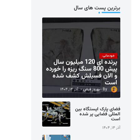
برترین پست های سال
خودمانی،
پرنده ای 120 میلیون سال
پیش 800 سنگ ریزه را خورده
و الان فسیلش کشف شده
است
بهروز فیض
آذر ۱۴, ۱۴۰۴
فضای پارک ایستگاه بین
المللی فضایی پر شده
است
آذر ۱۴, ۱۴۰۴