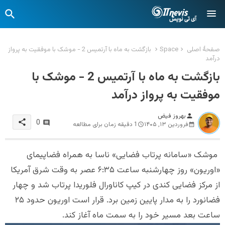
صفحهٔ اصلی
Space
بازگشت به ماه با آرتمیس 2 - موشک با موفقیت به پرواز
درآمد
بازگشت به ماه با آرتمیس 2 - موشک با
موفقیت به پرواز درآمد
بهروز فیض
person
share
0
فروردین ۱۳, ۱۴۰۵
1 دقیقه زمان برای مطالعه
موشک «سامانه پرتاب فضایی» ناسا به همراه فضاپیمای
«اوریون» روز چهارشنبه ساعت ۶:۳۵ عصر به وقت شرق آمریکا
از مرکز فضایی کندی در کیپ کاناورال فلوریدا پرتاب شد و چهار
فضانورد را به مدار پایین زمین برد. قرار است اوریون حدود ۲۵
ساعت بعد مسیر خود را به سمت ماه آغاز کند.