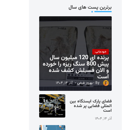
برترین پست های سال
خودمانی،
پرنده ای 120 میلیون سال
پیش 800 سنگ ریزه را خورده
و الان فسیلش کشف شده
است
بهروز فیض
آذر ۱۴, ۱۴۰۴
فضای پارک ایستگاه بین
المللی فضایی پر شده
است
آذر ۱۴, ۱۴۰۴