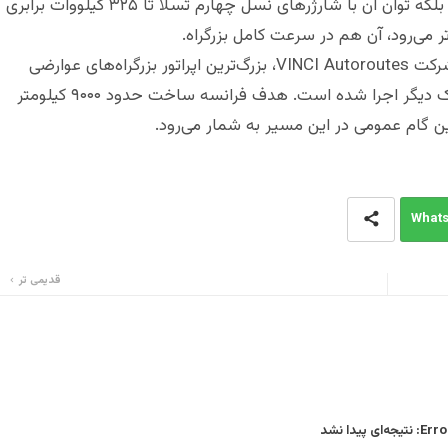
این شارژ بی‌سیم نه‌تنها بدون کابل انجام می‌شود، بلکه توان آن با شارژرهای نسل چهارم تسلا تا ۳۲۵ کیلووات برابری
این پروژه با عنوان «شارژ هنگام رانندگی» توسط شرکت VINCI Autoroutes، بزرگ‌ترین اپراتور بزرگراه‌های عوارضی
فرانسه، با همکاری شرکت Electreon و چند شریک دیگر اجرا شده است. هدف فرانسه ساخت حدود ۹۰۰۰ کیلومتر
What
قدیمی تر
Error
نتیجه‌ای پیدا نشد