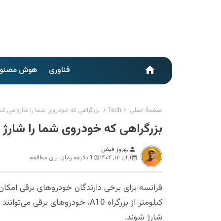
فناوری
هوش مصنو
home
صفحهٔ اصلی
Tech
بزرگراهی که خودروی شما را شارژ می کن
بزرگراهی که خودروی شما را شارژ 
بهروز فیض
person
آبان ۱۲, ۱۴۰۴
1 دقیقه زمان برای مطالعه
کیلومتر از بزرگراه A10، خودروهای
شارژ شوند.