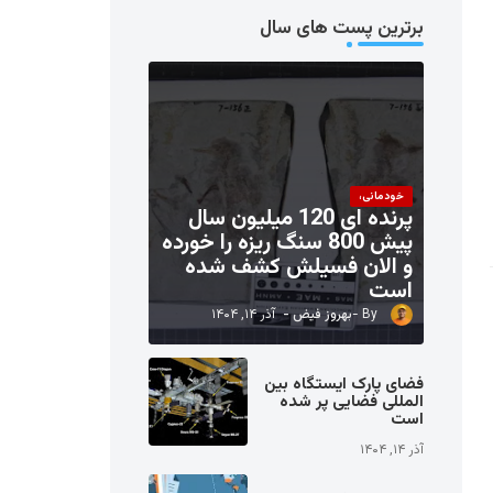
برترین پست های سال
خودمانی،
پرنده ای 120 میلیون سال
پیش 800 سنگ ریزه را خورده
و الان فسیلش کشف شده
است
بهروز فیض
آذر ۱۴, ۱۴۰۴
فضای پارک ایستگاه بین
المللی فضایی پر شده
است
آذر ۱۴, ۱۴۰۴