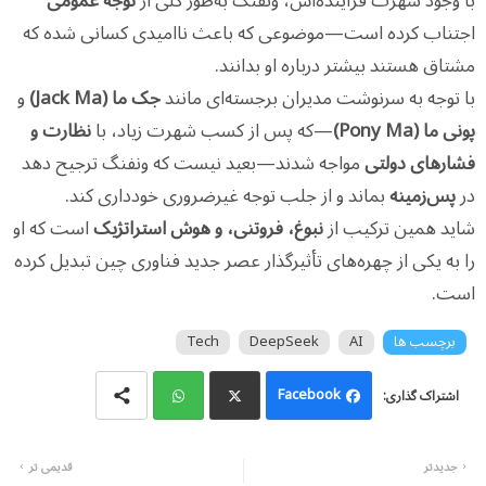
با وجود شهرت فزاینده‌اش، ونفنگ به‌طور کلی از
توجه عمومی
اجتناب کرده است—موضوعی که باعث ناامیدی کسانی شده که
مشتاق هستند بیشتر درباره او بدانند.
با توجه به سرنوشت مدیران برجسته‌ای مانند
جک ما (Jack Ma)
و
پونی ما (Pony Ma)
—که پس از کسب شهرت زیاد، با
نظارت و
فشارهای دولتی
مواجه شدند—بعید نیست که ونفنگ ترجیح دهد
در
پس‌زمینه
بماند و از جلب توجه غیرضروری خودداری کند.
شاید همین ترکیب از
نبوغ، فروتنی، و هوش استراتژیک
است که او
را به یکی از چهره‌های تأثیرگذار عصر جدید فناوری چین تبدیل کرده
است.
برچسب ها
AI
DeepSeek
Tech
Facebook
Wh
Twi
جدیدتر
قدیمی تر