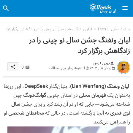
صفحهٔ اصلی
Tech
لیان ونفنگ جشن سال نو چینی را در زادگاهش برگزار کرد
لیان ونفنگ جشن سال نو چینی را در
زادگاهش برگزار کرد
بهروز فیض
person
0
share
بهمن ۱۵, ۱۴۰۳
1 دقیقه زمان برای مطالعه
لیان ونفنگ (Lian Wenfeng)
، بنیان‌گذار
DeepSeek
، این روزها
به‌عنوان یک
قهرمان محلی
در استان جنوبی
گوانگ‌دونگ
چین
شناخته می‌شود—جایی که او در آن رشد کرد و برای جشن
سال
نوی قمری
به آنجا بازگشته است، در حالی که
محافظان شخصی
او
را همراهی می‌کنند.