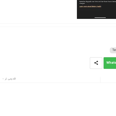
Te
What
قدیمی تر