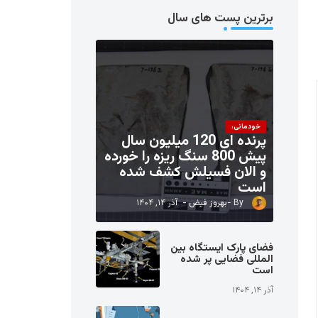
برترین پست های سال
خودمانی،
پرنده ای 120 میلیون سال
پیش 800 سنگ ریزه را خورده
و الان فسیلش کشف شده
است
بهروز فیض
آذر ۱۴, ۱۴۰۴
فضای پارک ایستگاه بین
المللی فضایی پر شده
است
آذر ۱۴, ۱۴۰۴