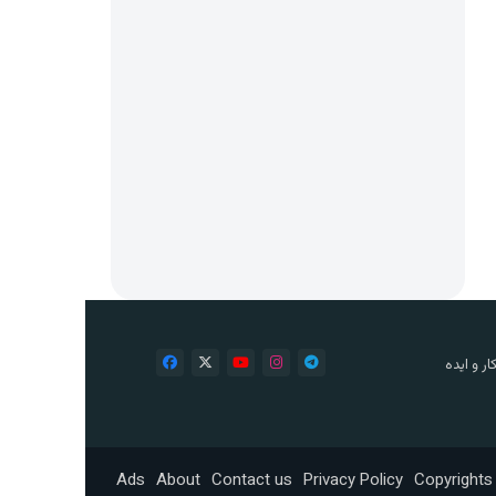
ر و ایده
Ads
About
Contact us
Privacy Policy
Copyrights