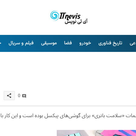
عی
تاریخ فناوری
خودرو
فضا
موسیقی
فیلم و سریال
خ
share
0
ازی صفحه تنظیمات «سلامت باتری» برای گوشی‌های پیکسل بوده است و این کار با