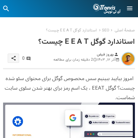
صفحهٔ اصلی
SEO
استاندارد گوگل E E A T چیست؟
استاندارد گوگل E E A T چیست؟
بهروز فیض
person
share
0
آذر ۱۲, ۱۴۰۳
2 دقیقه زمان برای مطالعه
امروز بیایید ببینیم سس مخصوص گوگل برای محتوای سئو شده
چیست؟ گوگل EEAT ، یک اسم رمز برای بهتر شدن سئوی سایت
شماست.