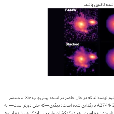
شده تاکنون باشد.
محققان مقالاتی درباره این دو کهکشان مارپیچی عظیم نوشته‌اند که در حال حاضر در نسخه پیش‌چاپ arXiv منتشر
شده‌اند. یکی از این کهکشان‌های باستانی A2744-GDSp-z4 نام‌گذاری شده است؛ دیگری—که حتی دورتر است— به
" نامیده شده است . هر دو کهکشان مارپیچی تازه کشف شده از نوع