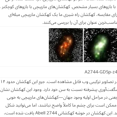
ا بازوهای بسیار مشخص. کهکشان‌های مارپیچی با بازوهای کوچکتر ،
برای مقایسه، کهکشان راه شیری ما یک کهکشان مارپیچی میله‌ای
سب‌ترین عنوان برای آن را بررسی می‌کنند.
A2744-GDSp-z
A2744-GDSp-z4 (متأسفانه، بدون لقب جذاب) در تصاویر ترکیبی وب قابل مشاهده است. جرم این کهکشان حدود ۱۴
 شگفت‌آوری پیشرفته نسبت به سن خود دارد. وجود این کهکشان نشان
 از مهبانگ—یعنی در مراحل اولیه وجود جهان—کهکشان‌های مارپیچی به خوبی
 ممکن است برای چشم ما کاملاً واضح نباشند، اما می‌توانید شکل
کلی آن را به ویژه در تصویر سمت چپ مشاهده کنید. این کهکشان در خوشه کهکشانی Abell 2744 یافت شده است،