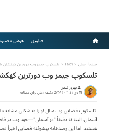
فناوری
هوش مصنوع
home
صفحهٔ اصلی
Tech
تلسکوپ جیمز وب دورترین کهکشان شناخ
تلسکوپ جیمز وب دورترین کهکشان
بهروز فیض
person
دی ۱۱, ۱۴۰۳
2 دقیقه زمان برای مطالعه
تلسکوپ فضایی وب سال نو را به شکلی مشابه ما ان
آسمان. البته نه دقیقاً "در آسمان"—خود وب در فاصل
هستند. اما این رصدخانه پیشرفته فضایی اخیراً تص