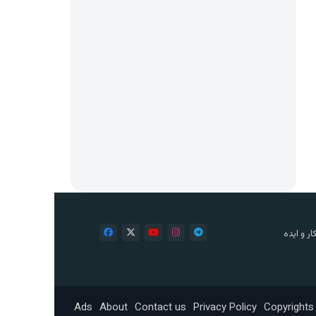
ر و ایده
Ads
About
Contact us
Privacy Policy
Copyrights