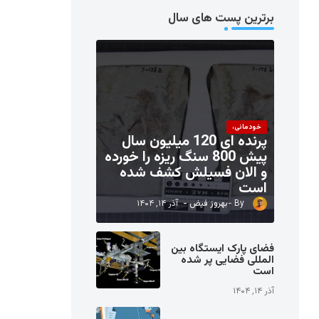
برترین پست های سال
خودمانی،
پرنده ای 120 میلیون سال
پیش 800 سنگ ریزه را خورده
و الان فسیلش کشف شده
است
بهروز فیض
آذر ۱۴, ۱۴۰۴
فضای پارک ایستگاه بین
المللی فضایی پر شده
است
آذر ۱۴, ۱۴۰۴