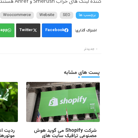
کننده لینک های خراب Smerush و Ahref هستند.
برچسب ها
SEO
Website
Woocommerce
sapp
Twitter
Facebook
جدیدتر
پست های مشابه
شرکت Shopify می گوید هوش
ردیت اع
مصنوعی ترافیک سایت های
موتوره