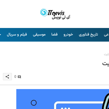
عی
تاریخ فناوری
خودرو
فضا
موسیقی
فیلم و سریال
خ
ایت
یت
share
0